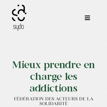
Passer
au
contenu
Toggle
Navigat
Nos métiers
Nos outils
Mieux prendre en
Nos formations
charge les
Nos réalisations
addictions
Notre équipe
FÉDÉRATION DES ACTEURS DE LA
Contact
SOLIDARITÉ