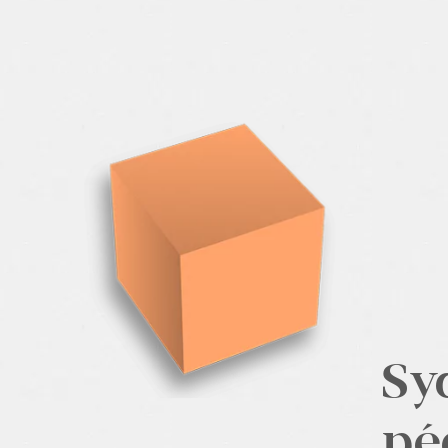
Sy
pé