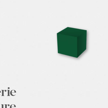
rie
ure