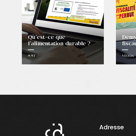
Qu’est-ce que
Démyt
l’alimentation durable ?
fisca
WWF
VÉOLIA
Adresse