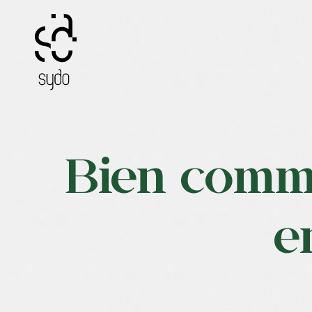
Passer
au
contenu
Bien comm
e