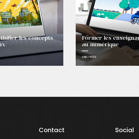
hifier les concepts
Former les enseigna
ux
au numérique
UNOWHY
Contact
Social