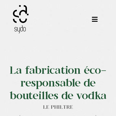
Passer
au
contenu
Toggle
Navigat
Nos métiers
Nos outils
La fabrication éco-
Nos formations
responsable de
Nos certifications
bouteilles de vodka
Nos réalisations
LE PHILTRE
Notre équipe