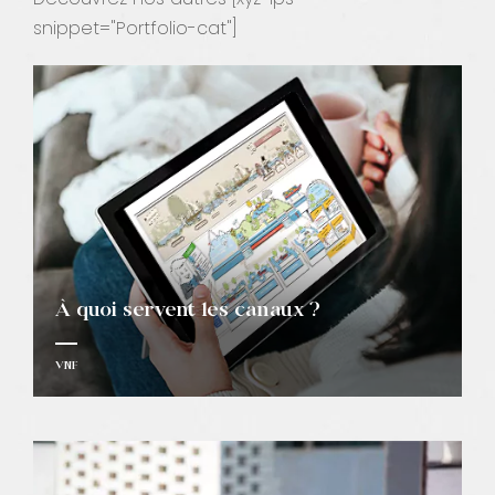
snippet="Portfolio-cat"]
À quoi servent les canaux ?
VNF