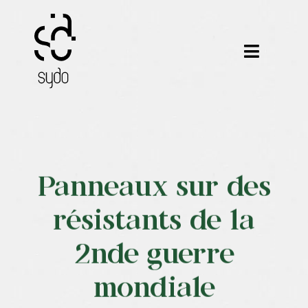
Passer
au
contenu
Toggle
Navigat
Nos métiers
Nos outils
Panneaux sur des
Nos formations
résistants de la
Nos certifications
2nde guerre
Nos réalisations
mondiale
Notre équipe