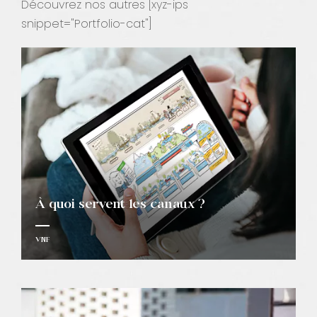
Découvrez nos autres [xyz-ips
snippet="Portfolio-cat"]
À quoi servent les canaux ?
VNF