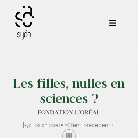
Passer
au
contenu
Toggle
Navigat
Nos métiers
Nos outils
Les filles, nulles en
Nos formations
sciences ?
Nos certifications
FONDATION L'ORÉAL
Nos réalisations
[xyz-ips snippet= »Client-precedent »]
Notre équipe