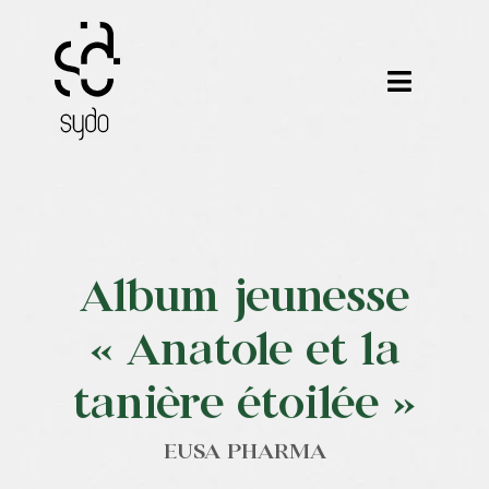
Passer
au
contenu
Toggle
Navigat
Nos métiers
Nos outils
Album jeunesse
Nos formations
« Anatole et la
Nos certifications
tanière étoilée »
Nos réalisations
EUSA PHARMA
Notre équipe