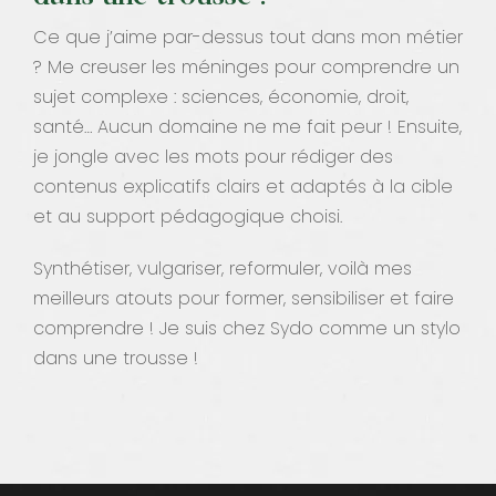
Ce que j’aime par-dessus tout dans mon métier
? Me creuser les méninges pour comprendre un
sujet complexe : sciences, économie, droit,
santé… Aucun domaine ne me fait peur ! Ensuite,
je jongle avec les mots pour rédiger des
contenus explicatifs clairs et adaptés à la cible
et au support pédagogique choisi.
Synthétiser, vulgariser, reformuler, voilà mes
meilleurs atouts pour former, sensibiliser et faire
comprendre ! Je suis chez Sydo comme un stylo
dans une trousse !