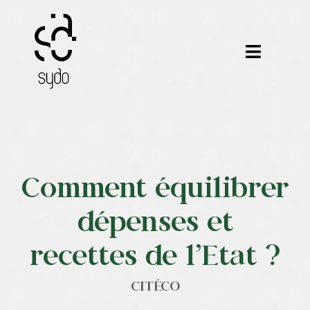
Passer
au
contenu
Toggle
Navigat
Nos métiers
Nos outils
Comment équilibrer
Nos formations
dépenses et
Nos certifications
recettes de l’Etat ?
Nos réalisations
CITÉCO
Notre équipe