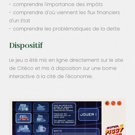
- comprendre l'importance des impôts
- comprendre d'où viennent les flux financiers
d'un Etat
- comprendre les problématiques de la dette
Dispositif
Le jeu a été mis en ligne directement sur le site
de Citéco et mis à disposition sur une borne
interactive à la cité de l'économie.