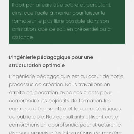
Il doit par ailleurs être sobre et percutant,
ainsi que facile à manier pour laisser le
formateur le plus libre possible dans son
animation, que ce soit en présentiel ou à
distance.
L’ingénierie pédagogique pour une
structuration optimale
L’ingénierie pédagogique est au cœur de notre
processus de création. Nous travaillons en
étroite collaboration avec nos clients pour
comprendre les objectifs de formation, les
contenus à transmettre et les caractéristiques
du public cible. Nos consultants utilisent cette
compréhension approfondie pour structurer le
discours, organiser les informations de manière