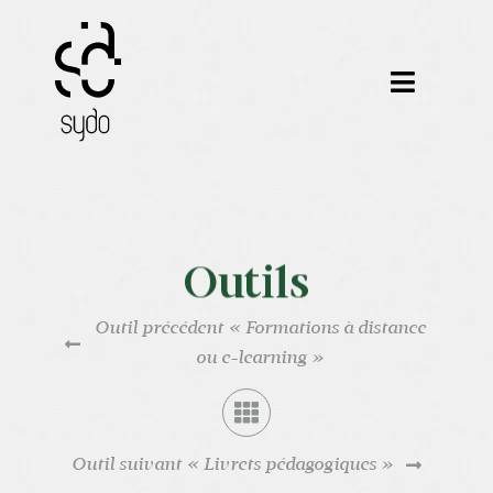
Passer
au
contenu
Toggle
Navigat
Nos métiers
Nos outils
Outils
Nos formations
Outil précédent « Formations à distance
Nos certifications
ou e-learning »
Nos réalisations
Outil suivant « Livrets pédagogiques »
Notre équipe