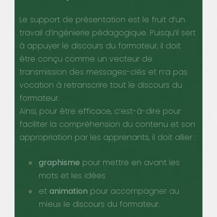
Le support de présentation est le fruit d’un
travail d’ingénierie pédagogique. Puisqu’il sert
à appuyer le discours du formateur, il doit
être conçu comme un vecteur de
transmission des messages-clés et n’a pas
vocation à retranscrire tout le discours du
formateur.
Ainsi, pour être efficace, c’est-à-dire pour
faciliter la compréhension du contenu et son
appropriation par les apprenants, il doit allier :
graphisme
pour mettre en avant les
mots et les idées
et
animation
pour accompagner au
mieux le discours du formateur.