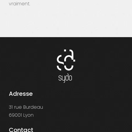
vraiment.
Adresse
31 rue Burdeau
69001 Lyon
Contact