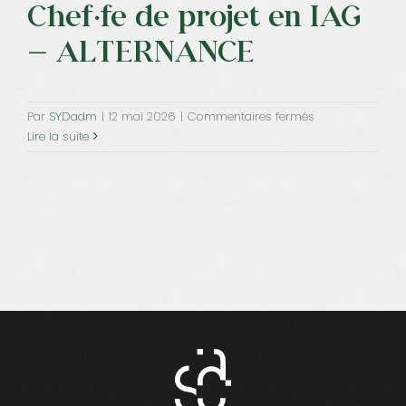
Chef·fe de projet en IAG
– ALTERNANCE
sur
Par
SYDadm
|
12 mai 2026
|
Commentaires fermés
Le
Lire la suite
Bahut
–
Devenez
Chef·fe
de
projet
en
IAG
–
ALTERNANCE