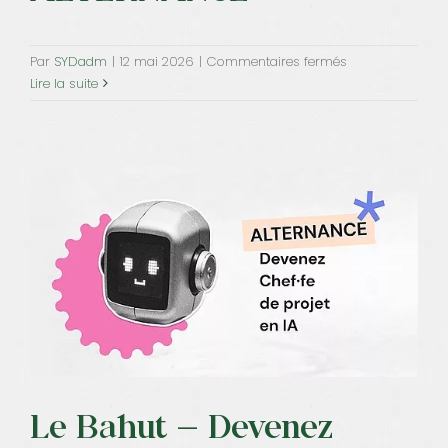
Contact
sur
Par
SYDadm
|
12 mai 2026
|
Commentaires fermés
Le
Lire la suite
Bahut
–
Devenez
Digital
Learning
Manager
–
ALTERNANCE
Le Bahut – Devenez