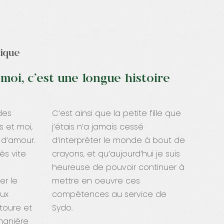
gique
 moi, c’est une longue histoire
des
C’est ainsi que la petite fille que
is et moi,
j’étais n’a jamais cessé
 d’amour.
d’interpréter le monde à bout de
rès vite
crayons, et qu’aujourd’hui je suis
heureuse de pouvoir continuer à
er le
mettre en oeuvre ces
ux
compétences au service de
toure et
Sydo.
manière