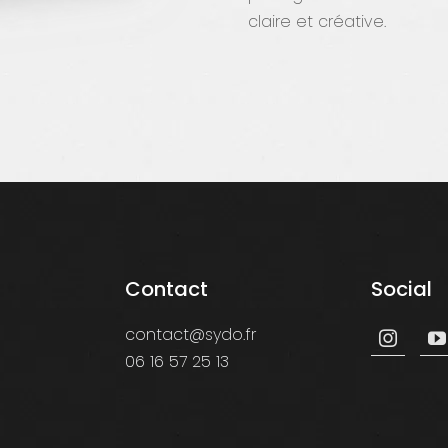
claire et créative.
Contact
Social
contact@sydo.fr
06 16 57 25 13