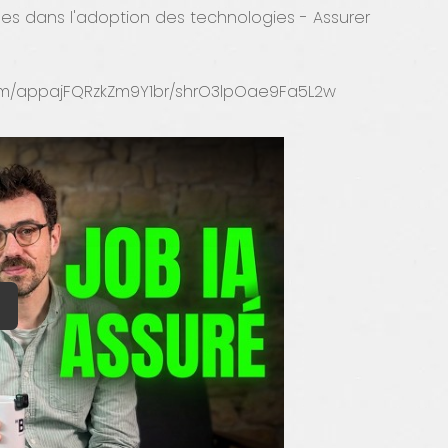
es dans l'adoption des technologies - Assurer
le.com/appajFQRzkZm9Y1br/shrO3lpOae9Fa5L2w