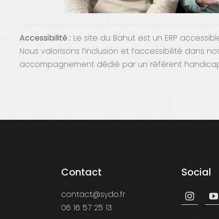
Accessibilité :
Le site du Bahut est un ERP accessib
Nous valorisons l’inclusion et l’accessibilité dans
accompagnement dédié par un référent handicap
Contact
Social
contact@sydo.fr
06 16 57 25 13