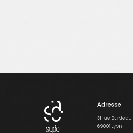
Adresse
31 rue Burdeau
69001 Lyon