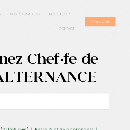
S
NOS RÉALISATIONS
NOTRE ÉQUIPE
SYDOLOGIE
CONTACT
nez Chef·fe de
– ALTERNANCE
3/10 (331 avis) | Entre 12 et 25 apprenants |