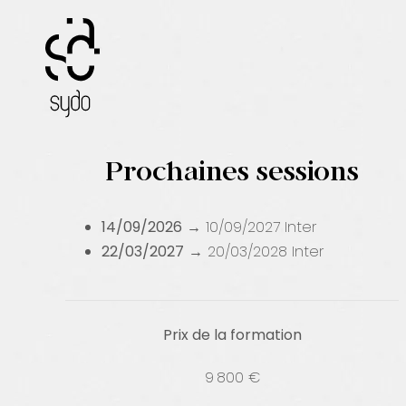
Passer
au
contenu
Prochaines sessions
14/09/2026
→ 10/09/2027
Inter
22/03/2027
→ 20/03/2028
Inter
Prix de la formation
9 800 €