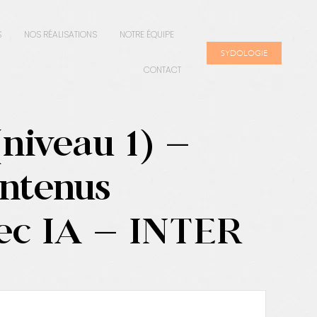
S
NOS RÉALISATIONS
NOTRE ÉQUIPE
SYDOLOGIE
CONTACT
niveau 1) –
ontenus
ec IA – INTER