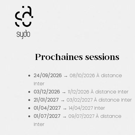
Passer
au
contenu
Prochaines sessions
24/09/2026
→ 08/10/2026
À distance
Inter
03/12/2026
→ 11/12/2026
À distance
Inter
21/01/2027
→ 03/02/2027
À distance
Inter
01/04/2027
→ 14/04/2027
Inter
01/07/2027
→ 09/07/2027
À distance
Inter