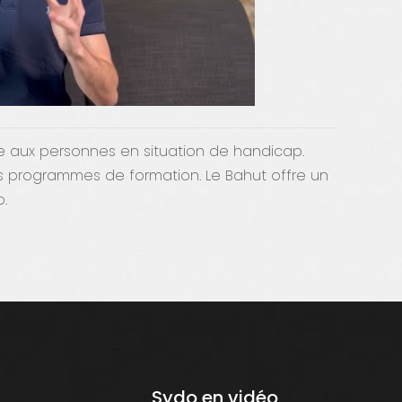
le aux personnes en situation de handicap.
 nos programmes de formation. Le Bahut offre un
.
Sydo en vidéo