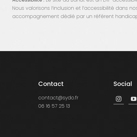
Nous valorisons l’inclusion et l’accessibilité dans
accompagnement dédié par un référent handicap
Contact
Social
contact@sydo.fr
06 16 57 25 13