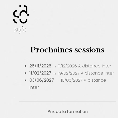
Passer
au
contenu
Prochaines sessions
26/11/2026
→ 11/12/2026
À distance
Inter
11/02/2027
→ 19/02/2027
À distance
Inter
03/06/2027
→ 18/06/2027
À distance
Inter
Prix de la formation