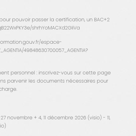
pour pouvoir passer la certification, un BAC+2
C9qB22WxPKY3e/shrhYoMACXd2GIiVa
formation.gouv.fr/espace-
7_AGENTIA/49848630700057_AGENTIA?
ent personnel : inscrivez-vous sur cette page
erons parvenir les documents nécessaires pour
charge.
27 novembre + 4, 11 décembre 2026 (visio) - 11,
sio)